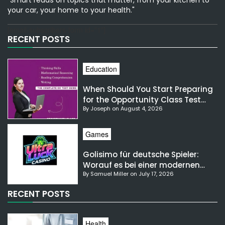
your car, your home to your health."
[email-subscribers-form id="1"]
RECENT POSTS
Education
When Should You Start Preparing
for the Opportunity Class Test
By Joseph on August 4, 2026
NSW?
Games
Golisimo für deutsche Spieler:
Worauf es bei einer modernen
By Samuel Miller on July 17, 2026
Gaming-Plattform ankommt
RECENT POSTS
Health