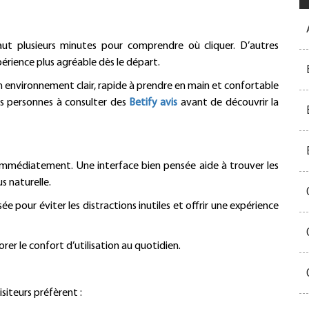
faut plusieurs minutes pour comprendre où cliquer. D’autres
périence plus agréable dès le départ.
un environnement clair, rapide à prendre en main et confortable
es personnes à consulter des
Betify avis
avant de découvrir la
 immédiatement. Une interface bien pensée aide à trouver les
s naturelle.
e pour éviter les distractions inutiles et offrir une expérience
er le confort d’utilisation au quotidien.
siteurs préfèrent :