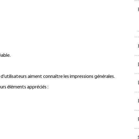
éable.
’utilisateurs aiment connaître les impressions générales.
eurs éléments appréciés :