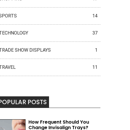
SPORTS
14
TECHNOLOGY
37
TRADE SHOW DISPLAYS
1
TRAVEL
11
POPULAR POSTS
How Frequent Should You
Change Invisalign Trays?