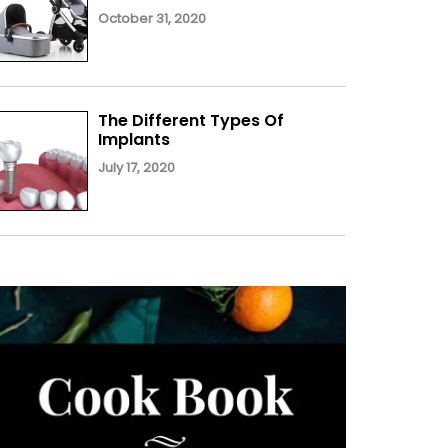
October 31, 2020
The Different Types Of
Implants
July 17, 2020