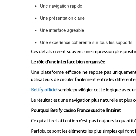
Une navigation rapide
Une présentation claire
Une interface agréable
Une expérience cohérente sur tous les supports
Ces détails créent souvent une impression plus positiv
Le rôle d’une interface bien organisée
Une plateforme efficace ne repose pas uniquement
utilisateurs de circuler facilement entre les différente
Betify officiel
semble privilégier cette logique avec une
Le résultat est une navigation plus naturelle et plus 
Pourquoi Betify casino France suscite l’intérêt
Ce qui attire l’attention n’est pas toujours la quanti
Parfois, ce sont les éléments les plus simples qui font l