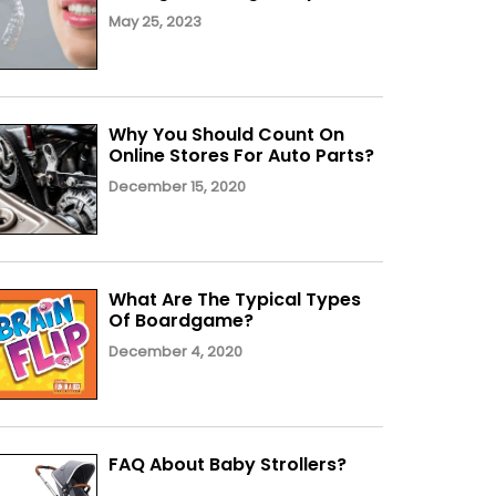
May 25, 2023
Why You Should Count On
Online Stores For Auto Parts?
December 15, 2020
What Are The Typical Types
Of Boardgame?
December 4, 2020
FAQ About Baby Strollers?