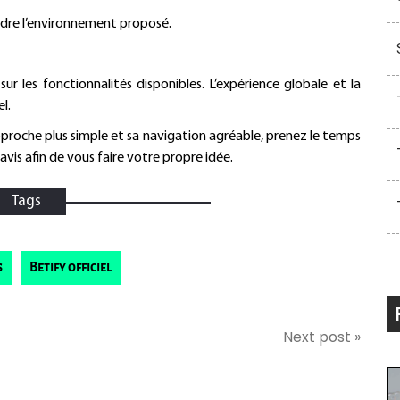
ndre l’environnement proposé.
r les fonctionnalités disponibles. L’expérience globale et la
el.
roche plus simple et sa navigation agréable, prenez le temps
 avis afin de vous faire votre propre idée.
Tags
s
Betify officiel
Next post »