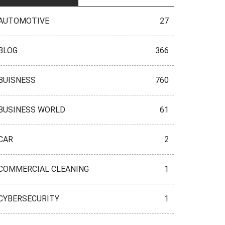
AUTOMOTIVE
27
BLOG
366
BUISNESS
760
BUSINESS WORLD
61
CAR
2
COMMERCIAL CLEANING
1
CYBERSECURITY
1